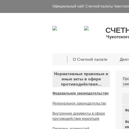
Официальный сайт Счетной палаты Чукотског
СЧЕТ
Чукотског
О Счетной палате
Деят
Нормативные правовые и
иные акты в сфере
Про
противодействия…
зак
Федеральное законодательство
Региональное законодательство
Фе
Внутренние документы в сфере
противодействии коррупции
Фе
им
Перечень должностей