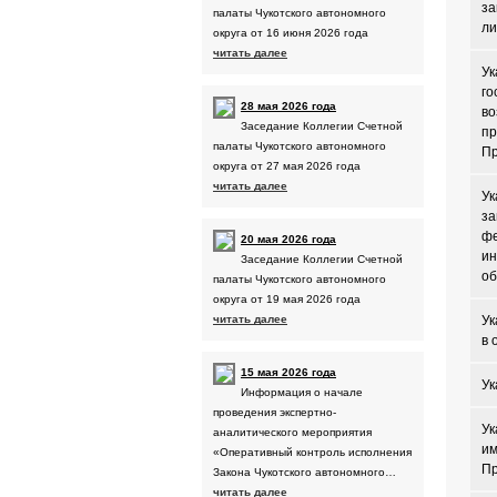
за
палаты Чукотского автономного
ли
округа от 16 июня 2026 года
читать далее
Ук
го
28 мая 2026 года
во
Заседание Коллегии Счетной
пр
палаты Чукотского автономного
Пр
округа от 27 мая 2026 года
читать далее
Ук
за
фе
20 мая 2026 года
ин
Заседание Коллегии Счетной
об
палаты Чукотского автономного
округа от 19 мая 2026 года
читать далее
Ук
в 
15 мая 2026 года
Ук
Информация о начале
проведения экспертно-
Ук
аналитического мероприятия
им
«Оперативный контроль исполнения
Пр
Закона Чукотского автономного…
читать далее