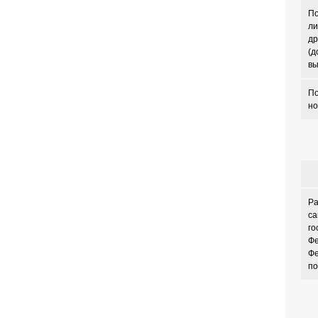
По
ли
др
(д
вы
По
но
Ра
са
го
Фе
Фе
по