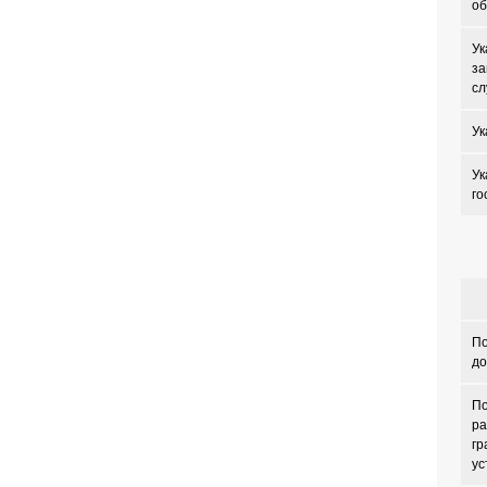
об
Ук
за
сл
Ук
Ук
го
По
до
По
ра
гр
ус