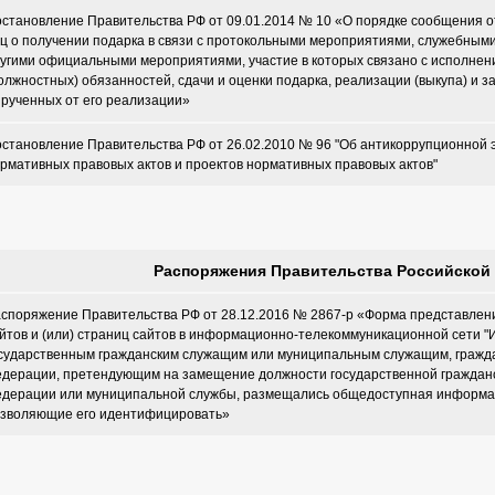
становление Правительства РФ от 09.01.2014 № 10 «О порядке сообщения 
ц о получении подарка в связи с протокольными мероприятиями, служебным
угими официальными мероприятиями, участие в которых связано с исполне
олжностных) обязанностей, сдачи и оценки подарка, реализации (выкупа) и з
рученных от его реализации»
становление Правительства РФ от 26.02.2010 № 96 "Об антикоррупционной 
рмативных правовых актов и проектов нормативных правовых актов"
Распоряжения Правительства Российской
споряжение Правительства РФ от 28.12.2016 № 2867-р «Форма представлен
йтов и (или) страниц сайтов в информационно-телекоммуникационной сети "И
сударственным гражданским служащим или муниципальным служащим, гражд
дерации, претендующим на замещение должности государственной граждан
дерации или муниципальной службы, размещались общедоступная информац
зволяющие его идентифицировать»