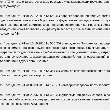
кона "О контроле за соответствием расходов лиц, замещающих государствен
ц их доходам""
аз Президента РФ от 22.12.2015 № 650 «О порядке сообщения лицами, за
сударственные должности РФ, должности федеральной государственной служ
зникновении личной заинтересованности при исполнении должностных обяз
иводит или может привести к конфликту интересов, и о внесении изменений 
езидента РФ»
аз Президента РФ от 10.10.2015 № 506 "Об утверждении Положения о поряд
мещающими отдельные государственные должности Российской Федерации,
деральной государственной службы, почетных и специальных званий, наград
остранных государств, международных организаций, политических партий, 
ъединений и других организаций"
аз Президента РФ от 15.07.2015 № 364 «О мерах по совершенствованию орг
области противодействия коррупции»
аз Президента РФ от 08.03.2015 № 120 «О некоторых вопросах противодейс
аз Президента РФ от 23.06.2014 № 460 «Об утверждении формы справки о дох
уществе и обязательствах имущественного характера и внесении изменений
езидента Российской Федерации»