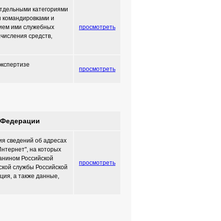
отдельными категориями
и командировками и
нием ими служебных
просмотреть
ачисления средств,
экспертизе
просмотреть
 Федерации
ия сведений об адресах
нтернет", на которых
анином Российской
просмотреть
ской службы Российской
ия, а также данные,