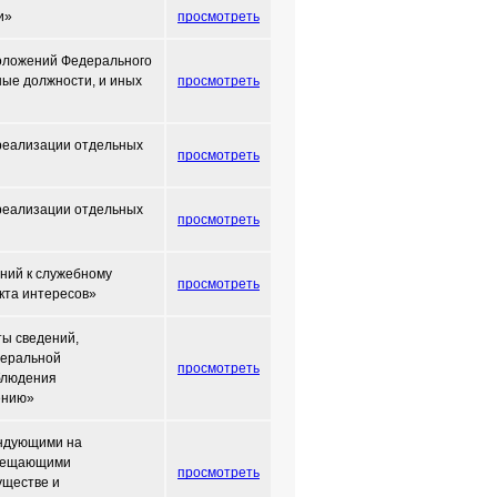
и»
просмотреть
положений Федерального
ные должности, и иных
просмотреть
 реализации отдельных
просмотреть
 реализации отдельных
просмотреть
ний к служебному
просмотреть
кта интересов»
ты сведений,
деральной
просмотреть
блюдения
ению»
ендующими на
амещающими
просмотреть
уществе и