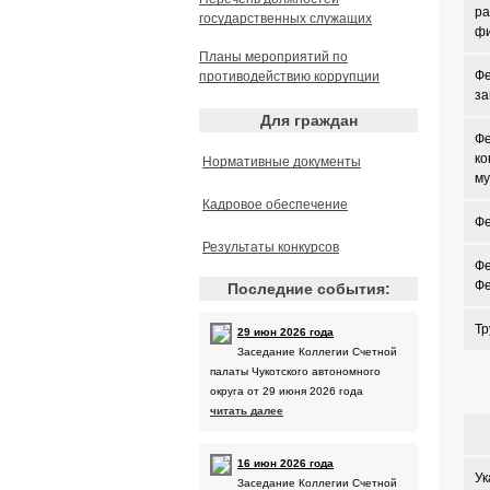
ра
государственных служащих
фи
Планы мероприятий по
Фе
противодействию коррупции
за
Для граждан
Фе
ко
Нормативные документы
му
Кадровое обеспечение
Фе
Результаты конкурсов
Фе
Ф
Последние события:
Тр
29 июн 2026 года
Заседание Коллегии Счетной
палаты Чукотского автономного
округа от 29 июня 2026 года
читать далее
16 июн 2026 года
Ук
Заседание Коллегии Счетной