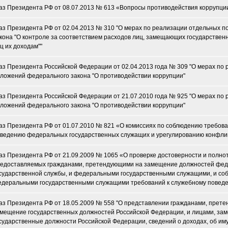
аз Президента РФ от 08.07.2013 № 613 «Вопросы противодействия коррупци
аз Президента РФ от 02.04.2013 № 310 "О мерах по реализации отдельных 
кона "О контроле за соответствием расходов лиц, замещающих государствен
ц их доходам""
аз Президента Российской Федерации от 02.04.2013 года № 309 "О мерах по
ложений федерального закона "О противодействии коррупции"
аз Президента Российской Федерации от 21.07.2010 года № 925 "О мерах по
ложений федерального закона "О противодействии коррупции"
аз Президента РФ от 01.07.2010 № 821 «О комиссиях по соблюдению требова
ведению федеральных государственных служащих и урегулированию конфли
аз Президента РФ от 21.09.2009 № 1065 «О проверке достоверности и полно
едоставляемых гражданами, претендующими на замещение должностей фе
сударственной службы, и федеральными государственными служащими, и со
деральными государственными служащими требований к служебному повед
аз Президента РФ от 18.05.2009 № 558 "О представлении гражданами, прет
мещение государственных должностей Российской Федерации, и лицами, з
сударственные должности Российской Федерации, сведений о доходах, об им