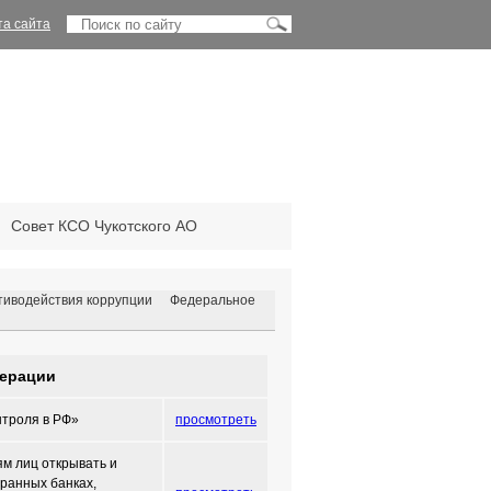
та сайта
Совет КСО Чукотского АО
тиводействия коррупции
Федеральное
ерации
нтроля в РФ»
просмотреть
м лиц открывать и
транных банках,