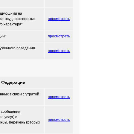
ендующими на
ми государственными
просмотреть
о характера"
ции"
просмотреть
лужебного поведения
просмотреть
й Федерации
нных в связи с утратой
просмотреть
л сообщения
е услуг) с
просмотреть
жбы, перечень которых