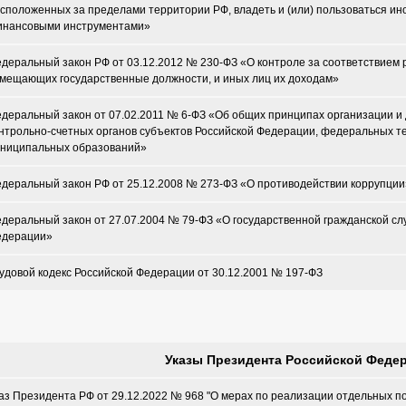
сположенных за пределами территории РФ, владеть и (или) пользоваться и
нансовыми инструментами»
деральный закон РФ от 03.12.2012 № 230-ФЗ «О контроле за соответствием 
мещающих государственные должности, и иных лиц их доходам»
деральный закон от 07.02.2011 № 6-ФЗ «Об общих принципах организации и
нтрольно-счетных органов субъектов Российской Федерации, федеральных т
ниципальных образований»
деральный закон РФ от 25.12.2008 № 273-ФЗ «О противодействии коррупции
деральный закон от 27.07.2004 № 79-ФЗ «О государственной гражданской сл
едерации»
удовой кодекс Российской Федерации от 30.12.2001 № 197-ФЗ
Указы Президента Российской Феде
аз Президента РФ от 29.12.2022 № 968 "О мерах по реализации отдельных 