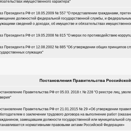
язательствах имущественного характера"
аз Президента РФ от 18.05.2009 № 557 "О представлении гражданами, прет
мещение должностей федеральной государственной службы, и федеральны
ужащими сведений о доходах, об имуществе и обязательствах имущественног
аз Президента РФ от 19.05.2008 № 815 "О мерах по противодействию корруп
аз Президента РФ от 12.08.2002 № 885 "Об утверждении общих принципов с
сударственных служащих"
Постановления Правительства Российско
становление Правительства РФ от 05.03. 2018 г. № 228 "О реестре лиц, уволе
верия"
становление Правительства РФ от 21.01.2015 № 29 «Об утверждении прави
ботодателем о заключении трудового договора на выполнение работ (оказани
ажданином, замещавшим должности государственной или муниципальной слу
танавливается нормативными правовыми актами Российской Федерации»