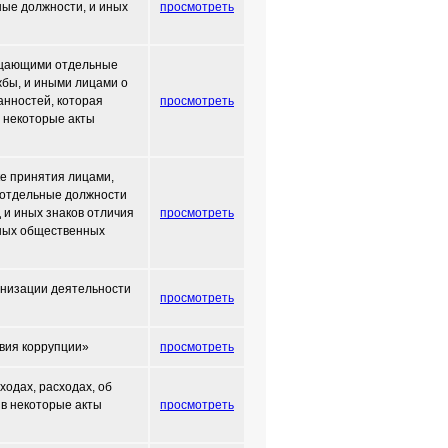
ные должности, и иных
просмотреть
мещающими отдельные
бы, и иными лицами о
анностей, которая
просмотреть
в некоторые акты
ке принятия лицами,
 отдельные должности
 и иных знаков отличия
просмотреть
иных общественных
анизации деятельности
просмотреть
твия коррупции»
просмотреть
одах, расходах, об
 в некоторые акты
просмотреть