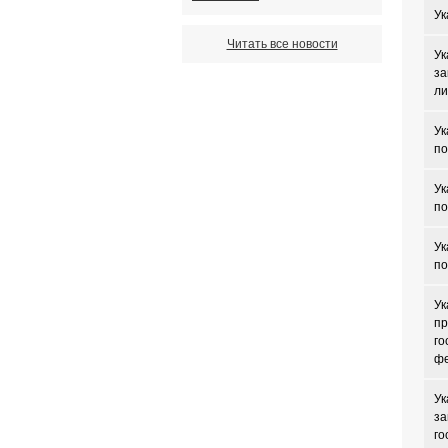
Ук
Читать все новости
Ук
за
ли
Ук
по
Ук
по
Ук
по
Ук
пр
го
фе
Ук
за
го