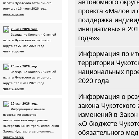
автономного округ
палаты Чукотского автономного
округа от 16 июня 2026 года
проекта «Малое и 
читать далее
поддержка индиви
инициативы» в 2019
28 мая 2026 года
Заседание Коллегии Счетной
года»»
палаты Чукотского автономного
округа от 27 мая 2026 года
читать далее
Информация по ито
территории Чукотс
20 мая 2026 года
национальных прое
Заседание Коллегии Счетной
палаты Чукотского автономного
2020 года
округа от 19 мая 2026 года
читать далее
Информация о резу
15 мая 2026 года
закона Чукотского
Информация о начале
изменений в Закон
проведения экспертно-
аналитического мероприятия
«О бюджете Чукотс
«Оперативный контроль исполнения
обязательного мед
Закона Чукотского автономного…
читать далее